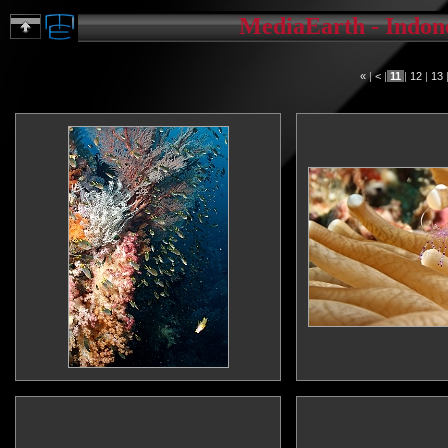
MediaEarth - Indone
«
|
<
|
11
|
12
|
13