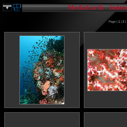
MediaEarth - Indone
Page |
1
|
2
|